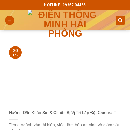
Skip
HOTLINE: 09367 04466
to
content
30
Th9
Hướng Dẫn Khảo Sát & Chuẩn Bị Vị Trí Lắp Đặt Camera Tàu Thuỷ
Trong ngành vận tải biển, việc đảm bảo an ninh và giám sát