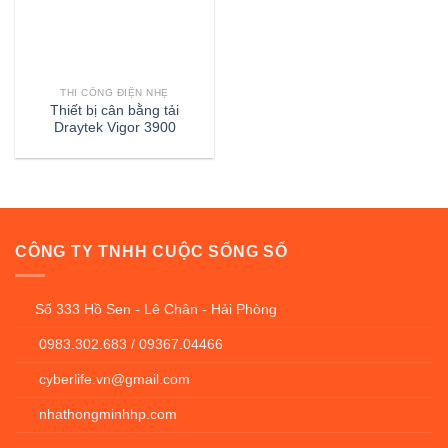
THI CÔNG ĐIỆN NHẸ
Thiết bị cân bằng tải
Draytek Vigor 3900
CÔNG TY TNHH CUỘC SỐNG SỐ
Số 333 Hồ Sen - Lê Chân - Hải Phòng
0983.302.683 / 09367.04466
cyberlife.vn@gmail.com
nhathongminhhp.com