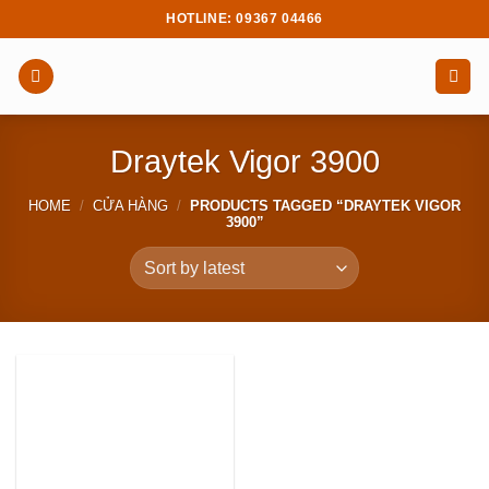
Skip
HOTLINE: 09367 04466
to
content
Draytek Vigor 3900
HOME
/
CỬA HÀNG
/
PRODUCTS TAGGED “DRAYTEK VIGOR
3900”