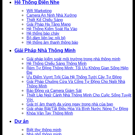
Hệ Thống Điện Nhẹ
Wifi Marketing
Camera An Ninh Nhà Xưởng
Thiết Kế Chiếu Sáng
Giải Pháp Hạ Tầng Mạng
Hệ Thống Kiểm Soát Ra Vào
Hệ thống báo cháy
Bộ đàm liên lạc nội bộ
Hệ thống âm thanh thông báo
Giải Pháp Nhà Thông Minh
Giải pháp kiểm soát môi trường trong nhà thông minh
Hệ Thống Chiếu Sáng Thông Minh
Rèm Tự Động Thông Minh: Tối Ưu Không Gian Sống Hiện
Đại
Ưu Điểm Vượt Trội Của Hệ Thống Tưới Cây Tự Động
Giải Pháp Chuông Cửa Và Cổng Tự Động Cho Ngôi Nhà
Thông Minh
Báo Động và Camera Giám Sát
Thiết Lập Ngữ Cảnh Nhà Thông Minh Cho Cuộc Sống Tuyệt
Vời
Giải trí âm thanh đa vùng ngay trong nhà của bạn
Giải pháp Bật/Tắt Điều Hòa Và Bình Nước Nóng Tự Động
Khóa Vân Tay Thông Minh
Dự án
Biệt thự thông minh
Nhà phố thông minh