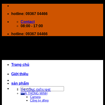
Skip
to
hotline: 09367 04466
content
Contact
08:00 - 17:00
hotline: 09367 04466
Trang chủ
Giới thiệu
sản phẩm
Search
THI CÔNG ĐIỆN NHẸ
for:
NHÀ THÔNG MINH
Camera
Cổng tự động