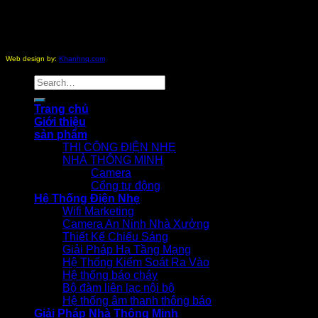
Copyright 2012 - 2026 ©
nhathongminh.com
All Rights
Reserved.
Web design by:
Khanhnq.com
Search
for:
Trang chủ
Giới thiệu
sản phẩm
THI CÔNG ĐIỆN NHẸ
NHÀ THÔNG MINH
Camera
Cổng tự động
Hệ Thống Điện Nhẹ
Wifi Marketing
Camera An Ninh Nhà Xưởng
Thiết Kế Chiếu Sáng
Giải Pháp Hạ Tầng Mạng
Hệ Thống Kiểm Soát Ra Vào
Hệ thống báo cháy
Bộ đàm liên lạc nội bộ
Hệ thống âm thanh thông báo
Giải Pháp Nhà Thông Minh