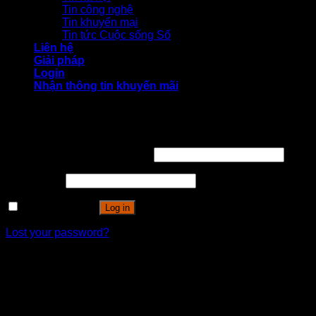
Tin công nghệ
Tin khuyến mại
Tin tức Cuộc sống Số
Liên hệ
Giải pháp
Login
Nhận thông tin khuyến mãi
Login
Username or email address
*
Password
*
Remember me
Log in
Lost your password?