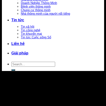
Doanh Nghiệp Thông Minh
Bệnh viện thông minh
Chung cư thông minh
Nhà thông minh của người nổi tiếng
Tin tức
Tin xã hội
Tin công nghệ
Tin khuyến mại
Tin tức Cuộc sống Số
Liên hệ
Giải pháp
Search
for: