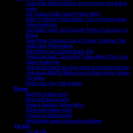
Giải pháp kiểm soát môi trường trong nhà thông
minh
Hệ Thống Chiếu Sáng Thông Minh
Rèm Tự Động Thông Minh: Tối Ưu Không Gian
Sống Hiện Đại
Ưu Điểm Vượt Trội Của Hệ Thống Tưới Cây Tự
Động
Giải Pháp Chuông Cửa Và Cổng Tự Động Cho
Ngôi Nhà Thông Minh
Báo Động và Camera Giám Sát
Thiết Lập Ngữ Cảnh Nhà Thông Minh Cho Cuộc
Sống Tuyệt Vời
Giải trí âm thanh đa vùng ngay trong nhà của bạn
Giải pháp Bật/Tắt Điều Hòa Và Bình Nước Nóng
Tự Động
Khóa Vân Tay Thông Minh
Dự án
Biệt thự thông minh
Nhà phố thông minh
Doanh Nghiệp Thông Minh
Bệnh viện thông minh
Chung cư thông minh
Nhà thông minh của người nổi tiếng
Tin tức
Tin xã hội