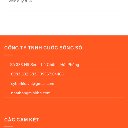
việc duy trì-»
CÔNG TY TNHH CUỘC SỐNG SỐ
Số 333 Hồ Sen - Lê Chân - Hải Phòng
0983.302.683 / 09367.04466
cyberlife.vn@gmail.com
nhathongminhhp.com
CÁC CAM KẾT