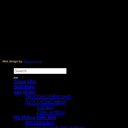
Copyright 2012 - 2026 ©
nhathongminh.com
All Rights
Reserved.
Web design by:
Khanhnq.com
Search
for:
Trang chủ
Giới thiệu
sản phẩm
THI CÔNG ĐIỆN NHẸ
NHÀ THÔNG MINH
Camera
Cổng tự động
Hệ Thống Điện Nhẹ
Wifi Marketing
Camera An Ninh Nhà Xưởng