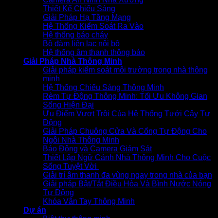
Thiết Kế Chiếu Sáng
Giải Pháp Hạ Tầng Mạng
Hệ Thống Kiểm Soát Ra Vào
Hệ thống báo cháy
Bộ đàm liên lạc nội bộ
Hệ thống âm thanh thông báo
Giải Pháp Nhà Thông Minh
Giải pháp kiểm soát môi trường trong nhà thông
minh
Hệ Thống Chiếu Sáng Thông Minh
Rèm Tự Động Thông Minh: Tối Ưu Không Gian
Sống Hiện Đại
Ưu Điểm Vượt Trội Của Hệ Thống Tưới Cây Tự
Động
Giải Pháp Chuông Cửa Và Cổng Tự Động Cho
Ngôi Nhà Thông Minh
Báo Động và Camera Giám Sát
Thiết Lập Ngữ Cảnh Nhà Thông Minh Cho Cuộc
Sống Tuyệt Vời
Giải trí âm thanh đa vùng ngay trong nhà của bạn
Giải pháp Bật/Tắt Điều Hòa Và Bình Nước Nóng
Tự Động
Khóa Vân Tay Thông Minh
Dự án