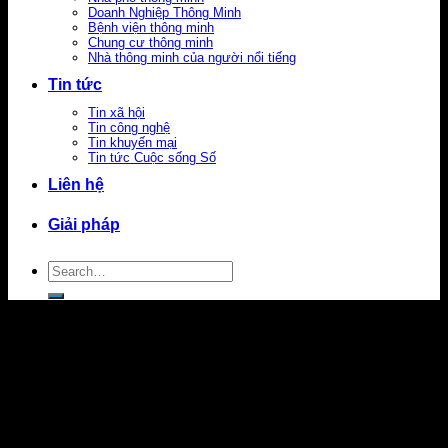
Doanh Nghiệp Thông Minh
Bệnh viện thông minh
Chung cư thông minh
Nhà thông minh của người nổi tiếng
Tin tức
Tin xã hội
Tin công nghệ
Tin khuyến mại
Tin tức Cuộc sống Số
Liên hệ
Giải pháp
Search
for: