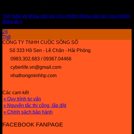
Tìm hiểu về khóa vân tay cửa nhôm Khóa vân tay cửa nhôm
đang là-»
24
Th8
CÔNG TY TNHH CUỘC SỐNG SỐ
Số 333 Hồ Sen - Lê Chân - Hải Phòng
0983.302.683 / 09367.04466
cyberlife.vn@gmail.com
nhathongminhhp.com
Các cam kết
» Quy trình tư vấn
» Nguyên tắc thi công, lắp đặt
» Chính sách bảo hành
FACEBOOK FANPAGE