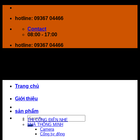
Skip
to
hotline: 09367 04466
content
Contact
08:00 - 17:00
hotline: 09367 04466
Trang chủ
Giới thiệu
sản phẩm
Search
THI CÔNG ĐIỆN NHẸ
for:
NHÀ THÔNG MINH
Camera
Cổng tự động