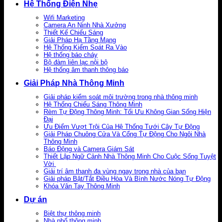
Hệ Thống Điện Nhẹ
Wifi Marketing
Camera An Ninh Nhà Xưởng
Thiết Kế Chiếu Sáng
Giải Pháp Hạ Tầng Mạng
Hệ Thống Kiểm Soát Ra Vào
Hệ thống báo cháy
Bộ đàm liên lạc nội bộ
Hệ thống âm thanh thông báo
Giải Pháp Nhà Thông Minh
Giải pháp kiểm soát môi trường trong nhà thông minh
Hệ Thống Chiếu Sáng Thông Minh
Rèm Tự Động Thông Minh: Tối Ưu Không Gian Sống Hiện
Đại
Ưu Điểm Vượt Trội Của Hệ Thống Tưới Cây Tự Động
Giải Pháp Chuông Cửa Và Cổng Tự Động Cho Ngôi Nhà
Thông Minh
Báo Động và Camera Giám Sát
Thiết Lập Ngữ Cảnh Nhà Thông Minh Cho Cuộc Sống Tuyệt
Vời
Giải trí âm thanh đa vùng ngay trong nhà của bạn
Giải pháp Bật/Tắt Điều Hòa Và Bình Nước Nóng Tự Động
Khóa Vân Tay Thông Minh
Dự án
Biệt thự thông minh
Nhà phố thông minh