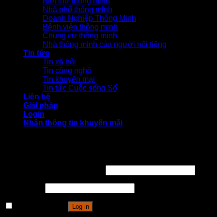
Biệt thự thông minh
Nhà phố thông minh
Doanh Nghiệp Thông Minh
Bệnh viện thông minh
Chung cư thông minh
Nhà thông minh của người nổi tiếng
Tin tức
Tin xã hội
Tin công nghệ
Tin khuyến mại
Tin tức Cuộc sống Số
Liên hệ
Giải pháp
Login
Nhận thông tin khuyến mãi
Login
Username or email address
*
Password
*
Remember me
Log in