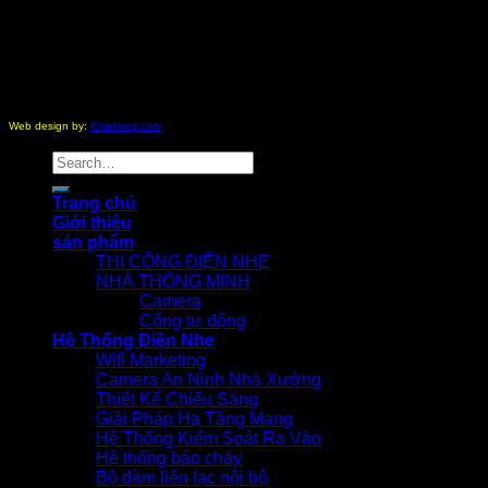
Copyright 2012 - 2026 ©
nhathongminh.com
All Rights
Reserved.
Web design by:
Khanhnq.com
Search
for:
Trang chủ
Giới thiệu
sản phẩm
THI CÔNG ĐIỆN NHẸ
NHÀ THÔNG MINH
Camera
Cổng tự động
Hệ Thống Điện Nhẹ
Wifi Marketing
Camera An Ninh Nhà Xưởng
Thiết Kế Chiếu Sáng
Giải Pháp Hạ Tầng Mạng
Hệ Thống Kiểm Soát Ra Vào
Hệ thống báo cháy
Bộ đàm liên lạc nội bộ