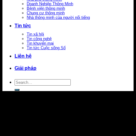
Doanh Nghiệp Thông Minh
Bệnh viện thông minh
Chung cư thông minh
Nhà thông minh của người nổi tiếng
Tin tức
Tin xã hội
Tin công nghệ
Tin khuyến mại
Tin tức Cuộc sống Số
Liên hệ
Giải pháp
Search
for: