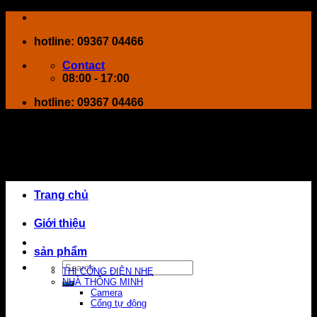
Skip
to
hotline: 09367 04466
content
Contact
08:00 - 17:00
hotline: 09367 04466
Trang chủ
Giới thiệu
sản phẩm
Search
THI CÔNG ĐIỆN NHẸ
for:
NHÀ THÔNG MINH
Camera
Cổng tự động