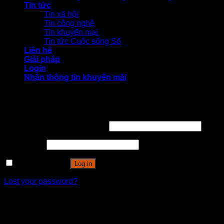
Tin tức
Tin xã hội
Tin công nghệ
Tin khuyến mại
Tin tức Cuộc sống Số
Liên hệ
Giải pháp
Login
Nhận thông tin khuyến mãi
Login
Username or email address
*
Password
*
Remember me
Log in
Lost your password?