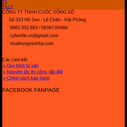
21
Th12
CÔNG TY TNHH CUỘC SỐNG SỐ
Số 333 Hồ Sen - Lê Chân - Hải Phòng
0983.302.683 / 09367.04466
cyberlife.vn@gmail.com
nhathongminhhp.com
Các cam kết
» Quy trình tư vấn
» Nguyên tắc thi công, lắp đặt
» Chính sách bảo hành
FACEBOOK FANPAGE