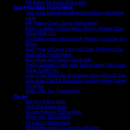
Hệ thống âm thanh thông báo
Giải Pháp Nhà Thông Minh
Giải pháp kiểm soát môi trường trong nhà thông
minh
Hệ Thống Chiếu Sáng Thông Minh
Rèm Tự Động Thông Minh: Tối Ưu Không Gian
Sống Hiện Đại
Ưu Điểm Vượt Trội Của Hệ Thống Tưới Cây Tự
Động
Giải Pháp Chuông Cửa Và Cổng Tự Động Cho
Ngôi Nhà Thông Minh
Báo Động và Camera Giám Sát
Thiết Lập Ngữ Cảnh Nhà Thông Minh Cho Cuộc
Sống Tuyệt Vời
Giải trí âm thanh đa vùng ngay trong nhà của bạn
Giải pháp Bật/Tắt Điều Hòa Và Bình Nước Nóng
Tự Động
Khóa Vân Tay Thông Minh
Dự án
Biệt thự thông minh
Nhà phố thông minh
Doanh Nghiệp Thông Minh
Bệnh viện thông minh
Chung cư thông minh
Nhà thông minh của người nổi tiếng