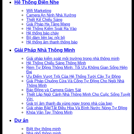
Hệ Thống Điện Nhẹ
Wifi Marketing
Camera An Ninh Nhà Xưởng
Thiết Kế Chiếu Sáng
Giải Pháp Hạ Tầng Mạng
Hệ Thống Kiểm Soát Ra Vào
Hệ thống báo cháy
Bộ đàm liên lạc nội bộ
Hệ thống âm thanh thông báo
Giải Pháp Nhà Thông Minh
Giải pháp kiểm soát môi trường trong nhà thông minh
Hệ Thống Chiếu Sáng Thông Minh
Rèm Tự Động Thông Minh: Tối Ưu Không Gian Sống Hiện
Đại
Ưu Điểm Vượt Trội Của Hệ Thống Tưới Cây Tự Động
Giải Pháp Chuông Cửa Và Cổng Tự Động Cho Ngôi Nhà
Thông Minh
Báo Động và Camera Giám Sát
Thiết Lập Ngữ Cảnh Nhà Thông Minh Cho Cuộc Sống Tuyệt
Vời
Giải trí âm thanh đa vùng ngay trong nhà của bạn
Giải pháp Bật/Tắt Điều Hòa Và Bình Nước Nóng Tự Động
Khóa Vân Tay Thông Minh
Dự án
Biệt thự thông minh
Nhà phố thông minh