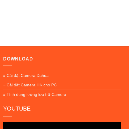
DOWNLOAD
» Cài đặt Camera Dahua
» Cài đặt Camera Hik cho PC
» Tính dung lượng lưu trữ Camera
YOUTUBE