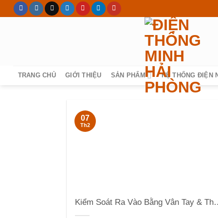
Skip
to
content
TRANG CHỦ
GIỚI THIỆU
SẢN PHẨM
HỆ THỐNG ĐIỆN 
07
Th2
Kiểm Soát Ra Vào Bằng Vân Ta