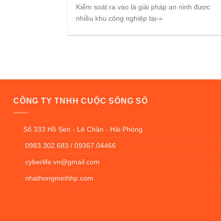
Kiểm soát ra vào là giải pháp an ninh được
nhiều khu công nghiệp tại-»
CÔNG TY TNHH CUỘC SỐNG SỐ
Số 333 Hồ Sen - Lê Chân - Hải Phòng
0983.302.683 / 09367.04466
cyberlife.vn@gmail.com
nhathongminhhp.com