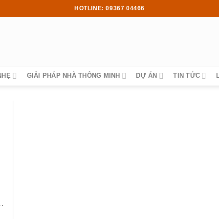
HOTLINE: 09367 04466
NHẸ
GIẢI PHÁP NHÀ THÔNG MINH
DỰ ÁN
TIN TỨC
y & Thẻ Từ Cho KCN Hải Phòng