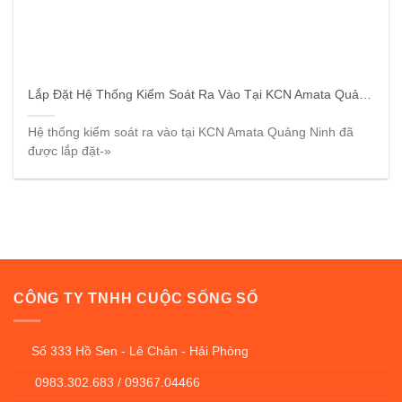
Lắp Đặt Hệ Thống Kiểm Soát Ra Vào Tại KCN Amata Quảng Ninh
Hệ thống kiểm soát ra vào tại KCN Amata Quảng Ninh đã
được lắp đặt-»
CÔNG TY TNHH CUỘC SỐNG SỐ
Số 333 Hồ Sen - Lê Chân - Hải Phòng
0983.302.683 / 09367.04466