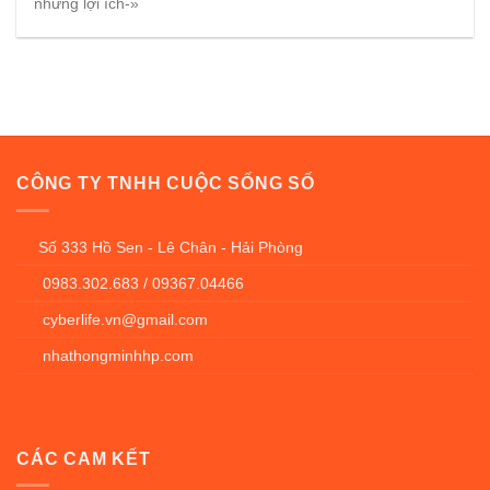
những lợi ích-»
CÔNG TY TNHH CUỘC SỐNG SỐ
Số 333 Hồ Sen - Lê Chân - Hải Phòng
0983.302.683 / 09367.04466
cyberlife.vn@gmail.com
nhathongminhhp.com
CÁC CAM KẾT