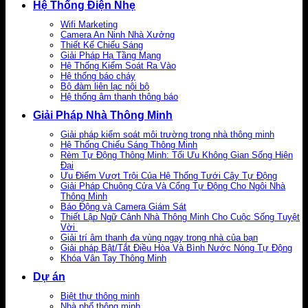
Hệ Thống Điện Nhẹ
Wifi Marketing
Camera An Ninh Nhà Xưởng
Thiết Kế Chiếu Sáng
Giải Pháp Hạ Tầng Mạng
Hệ Thống Kiểm Soát Ra Vào
Hệ thống báo cháy
Bộ đàm liên lạc nội bộ
Hệ thống âm thanh thông báo
Giải Pháp Nhà Thông Minh
Giải pháp kiểm soát môi trường trong nhà thông minh
Hệ Thống Chiếu Sáng Thông Minh
Rèm Tự Động Thông Minh: Tối Ưu Không Gian Sống Hiện
Đại
Ưu Điểm Vượt Trội Của Hệ Thống Tưới Cây Tự Động
Giải Pháp Chuông Cửa Và Cổng Tự Động Cho Ngôi Nhà
Thông Minh
Báo Động và Camera Giám Sát
Thiết Lập Ngữ Cảnh Nhà Thông Minh Cho Cuộc Sống Tuyệt
Vời
Giải trí âm thanh đa vùng ngay trong nhà của bạn
Giải pháp Bật/Tắt Điều Hòa Và Bình Nước Nóng Tự Động
Khóa Vân Tay Thông Minh
Dự án
Biệt thự thông minh
Nhà phố thông minh