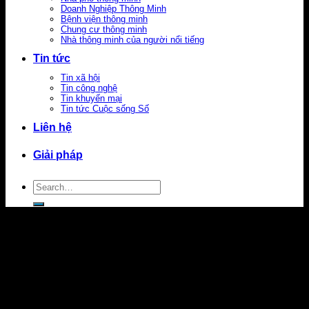
Doanh Nghiệp Thông Minh
Bệnh viện thông minh
Chung cư thông minh
Nhà thông minh của người nổi tiếng
Tin tức
Tin xã hội
Tin công nghệ
Tin khuyến mại
Tin tức Cuộc sống Số
Liên hệ
Giải pháp
Search
for: