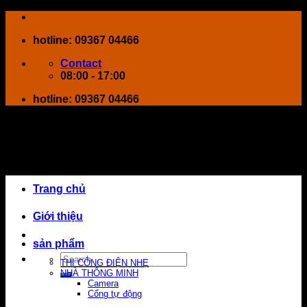
Skip
to
hotline: 09367 04466
content
Contact
08:00 - 17:00
hotline: 09367 04466
Trang chủ
Giới thiệu
sản phẩm
Search
THI CÔNG ĐIỆN NHẸ
for:
NHÀ THÔNG MINH
Camera
Cổng tự động