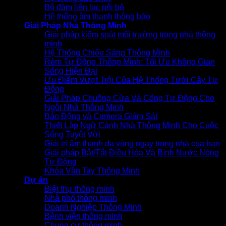
Bộ đàm liên lạc nội bộ
Hệ thống âm thanh thông báo
Giải Pháp Nhà Thông Minh
Giải pháp kiểm soát môi trường trong nhà thông
minh
Hệ Thống Chiếu Sáng Thông Minh
Rèm Tự Động Thông Minh: Tối Ưu Không Gian
Sống Hiện Đại
Ưu Điểm Vượt Trội Của Hệ Thống Tưới Cây Tự
Động
Giải Pháp Chuông Cửa Và Cổng Tự Động Cho
Ngôi Nhà Thông Minh
Báo Động và Camera Giám Sát
Thiết Lập Ngữ Cảnh Nhà Thông Minh Cho Cuộc
Sống Tuyệt Vời
Giải trí âm thanh đa vùng ngay trong nhà của bạn
Giải pháp Bật/Tắt Điều Hòa Và Bình Nước Nóng
Tự Động
Khóa Vân Tay Thông Minh
Dự án
Biệt thự thông minh
Nhà phố thông minh
Doanh Nghiệp Thông Minh
Bệnh viện thông minh
Chung cư thông minh