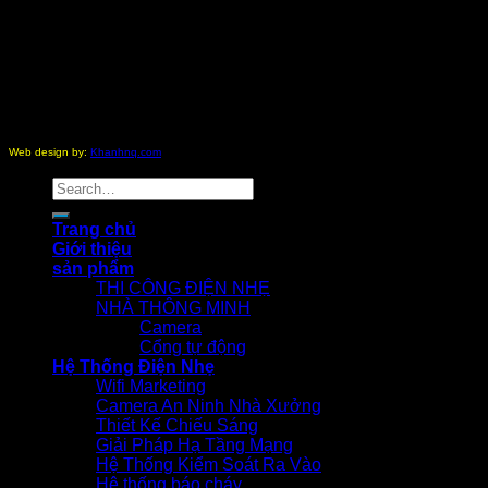
Copyright 2012 - 2026 ©
nhathongminh.com
All Rights
Reserved.
Web design by:
Khanhnq.com
Search
for:
Trang chủ
Giới thiệu
sản phẩm
THI CÔNG ĐIỆN NHẸ
NHÀ THÔNG MINH
Camera
Cổng tự động
Hệ Thống Điện Nhẹ
Wifi Marketing
Camera An Ninh Nhà Xưởng
Thiết Kế Chiếu Sáng
Giải Pháp Hạ Tầng Mạng
Hệ Thống Kiểm Soát Ra Vào
Hệ thống báo cháy