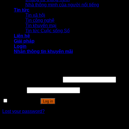
Nhà thông minh của người nổi tiếng
Tin tức
Tin xã hội
Tin công nghệ
Tin khuyến mại
Tin tức Cuộc sống Số
Liên hệ
Giải pháp
Login
Nhận thông tin khuyến mãi
Login
Username or email address
*
Password
*
Remember me
Log in
Lost your password?