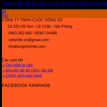
Trong kỷ nguyên giáo dục 4.0, việc ứng dụng công nghệ vào 
26
Th7
CÔNG TY TNHH CUỘC SỐNG SỐ
Số 333 Hồ Sen - Lê Chân - Hải Phòng
0983.302.683 / 09367.04466
cyberlife.vn@gmail.com
nhathongminhhp.com
Các cam kết
» Quy trình tư vấn
» Nguyên tắc thi công, lắp đặt
» Chính sách bảo hành
FACEBOOK FANPAGE