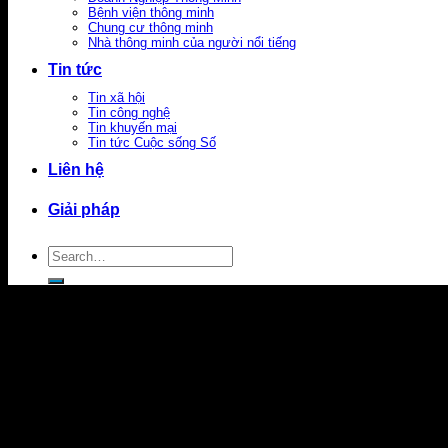
Bệnh viện thông minh
Chung cư thông minh
Nhà thông minh của người nổi tiếng
Tin tức
Tin xã hội
Tin công nghệ
Tin khuyến mại
Tin tức Cuộc sống Số
Liên hệ
Giải pháp
Search
for: