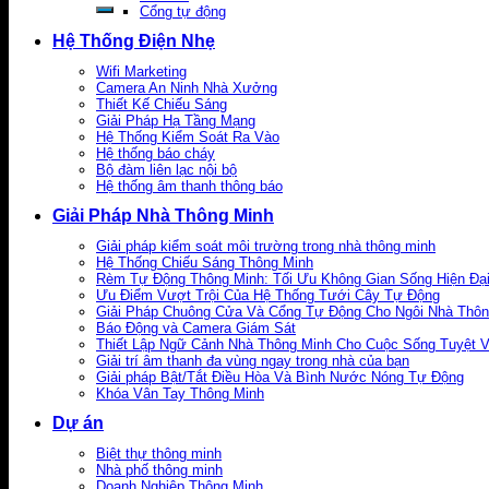
Cổng tự động
Hệ Thống Điện Nhẹ
Wifi Marketing
Camera An Ninh Nhà Xưởng
Thiết Kế Chiếu Sáng
Giải Pháp Hạ Tầng Mạng
Hệ Thống Kiểm Soát Ra Vào
Hệ thống báo cháy
Bộ đàm liên lạc nội bộ
Hệ thống âm thanh thông báo
Giải Pháp Nhà Thông Minh
Giải pháp kiểm soát môi trường trong nhà thông minh
Hệ Thống Chiếu Sáng Thông Minh
Rèm Tự Động Thông Minh: Tối Ưu Không Gian Sống Hiện Đạ
Ưu Điểm Vượt Trội Của Hệ Thống Tưới Cây Tự Động
Giải Pháp Chuông Cửa Và Cổng Tự Động Cho Ngôi Nhà Thôn
Báo Động và Camera Giám Sát
Thiết Lập Ngữ Cảnh Nhà Thông Minh Cho Cuộc Sống Tuyệt 
Giải trí âm thanh đa vùng ngay trong nhà của bạn
Giải pháp Bật/Tắt Điều Hòa Và Bình Nước Nóng Tự Động
Khóa Vân Tay Thông Minh
Dự án
Biệt thự thông minh
Nhà phố thông minh
Doanh Nghiệp Thông Minh