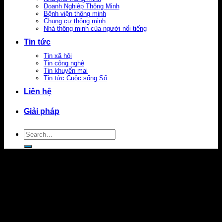
Doanh Nghiệp Thông Minh
Bệnh viện thông minh
Chung cư thông minh
Nhà thông minh của người nổi tiếng
Tin tức
Tin xã hội
Tin công nghệ
Tin khuyến mại
Tin tức Cuộc sống Số
Liên hệ
Giải pháp
Search
for: