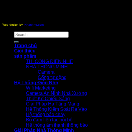
Copyright 2012 - 2026 ©
nhathongminh.com
All Rights
Reserved.
Web design by:
Khanhnq.com
Search
for:
Trang chủ
Giới thiệu
sản phẩm
THI CÔNG ĐIỆN NHẸ
NHÀ THÔNG MINH
Camera
Cổng tự động
Hệ Thống Điện Nhẹ
Wifi Marketing
Camera An Ninh Nhà Xưởng
Thiết Kế Chiếu Sáng
Giải Pháp Hạ Tầng Mạng
Hệ Thống Kiểm Soát Ra Vào
Hệ thống báo cháy
Bộ đàm liên lạc nội bộ
Hệ thống âm thanh thông báo
Giải Pháp Nhà Thông Minh