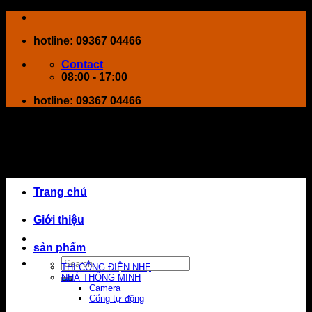
Skip
to
hotline: 09367 04466
content
Contact
08:00 - 17:00
hotline: 09367 04466
Trang chủ
Giới thiệu
sản phẩm
Search
THI CÔNG ĐIỆN NHẸ
for:
NHÀ THÔNG MINH
Camera
Cổng tự động