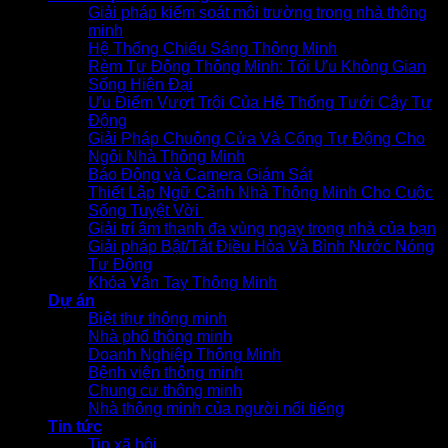
Giải pháp kiểm soát môi trường trong nhà thông
minh
Hệ Thống Chiếu Sáng Thông Minh
Rèm Tự Động Thông Minh: Tối Ưu Không Gian
Sống Hiện Đại
Ưu Điểm Vượt Trội Của Hệ Thống Tưới Cây Tự
Động
Giải Pháp Chuông Cửa Và Cổng Tự Động Cho
Ngôi Nhà Thông Minh
Báo Động và Camera Giám Sát
Thiết Lập Ngữ Cảnh Nhà Thông Minh Cho Cuộc
Sống Tuyệt Vời
Giải trí âm thanh đa vùng ngay trong nhà của bạn
Giải pháp Bật/Tắt Điều Hòa Và Bình Nước Nóng
Tự Động
Khóa Vân Tay Thông Minh
Dự án
Biệt thự thông minh
Nhà phố thông minh
Doanh Nghiệp Thông Minh
Bệnh viện thông minh
Chung cư thông minh
Nhà thông minh của người nổi tiếng
Tin tức
Tin xã hội