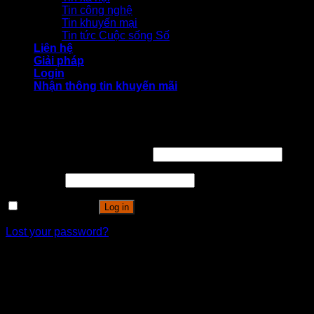
Tin công nghệ
Tin khuyến mại
Tin tức Cuộc sống Số
Liên hệ
Giải pháp
Login
Nhận thông tin khuyến mãi
Login
Username or email address
*
Password
*
Remember me
Log in
Lost your password?