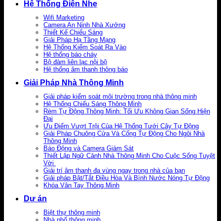
Hệ Thống Điện Nhẹ
Wifi Marketing
Camera An Ninh Nhà Xưởng
Thiết Kế Chiếu Sáng
Giải Pháp Hạ Tầng Mạng
Hệ Thống Kiểm Soát Ra Vào
Hệ thống báo cháy
Bộ đàm liên lạc nội bộ
Hệ thống âm thanh thông báo
Giải Pháp Nhà Thông Minh
Giải pháp kiểm soát môi trường trong nhà thông minh
Hệ Thống Chiếu Sáng Thông Minh
Rèm Tự Động Thông Minh: Tối Ưu Không Gian Sống Hiện
Đại
Ưu Điểm Vượt Trội Của Hệ Thống Tưới Cây Tự Động
Giải Pháp Chuông Cửa Và Cổng Tự Động Cho Ngôi Nhà
Thông Minh
Báo Động và Camera Giám Sát
Thiết Lập Ngữ Cảnh Nhà Thông Minh Cho Cuộc Sống Tuyệt
Vời
Giải trí âm thanh đa vùng ngay trong nhà của bạn
Giải pháp Bật/Tắt Điều Hòa Và Bình Nước Nóng Tự Động
Khóa Vân Tay Thông Minh
Dự án
Biệt thự thông minh
Nhà phố thông minh