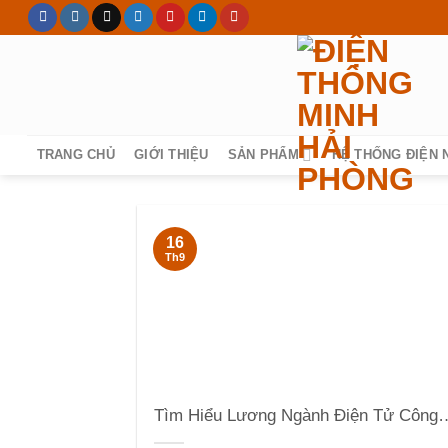
Skip
to
content
TRANG CHỦ
GIỚI THIỆU
SẢN PHẨM
HỆ THỐNG ĐIỆN 
16
Th9
Tìm Hiểu Lương Ngành Điện Tử 