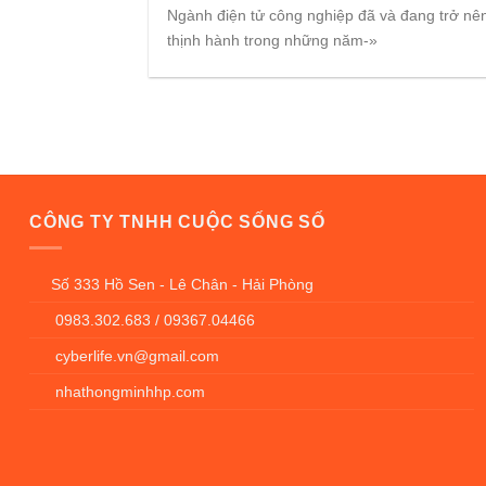
Ngành điện tử công nghiệp đã và đang trở nê
thịnh hành trong những năm-»
CÔNG TY TNHH CUỘC SỐNG SỐ
Số 333 Hồ Sen - Lê Chân - Hải Phòng
0983.302.683 / 09367.04466
cyberlife.vn@gmail.com
nhathongminhhp.com