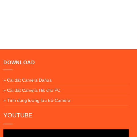
DOWNLOAD
» Cài đặt Camera Dahua
» Cài đặt Camera Hik cho PC
» Tính dung lượng lưu trữ Camera
YOUTUBE