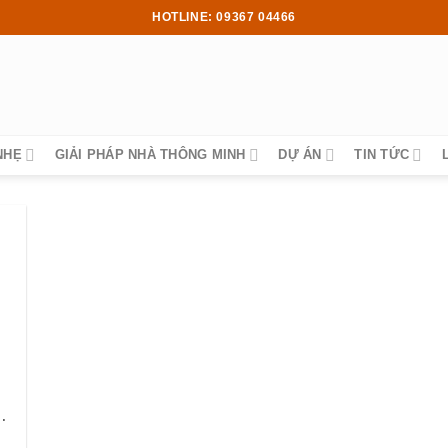
HOTLINE: 09367 04466
NHẸ
GIẢI PHÁP NHÀ THÔNG MINH
DỰ ÁN
TIN TỨC
Công Nghiệp Bao Nhiêu?