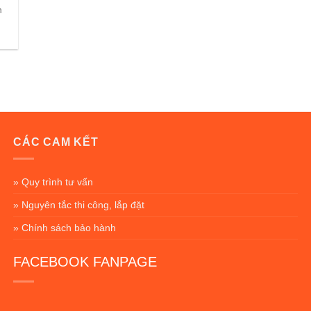
n
CÁC CAM KẾT
» Quy trình tư vấn
» Nguyên tắc thi công, lắp đặt
» Chính sách bảo hành
FACEBOOK FANPAGE