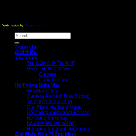
Copyright 2012 - 2026 ©
nhathongminh.com
All Rights
Reserved.
Web design by:
Khanhnq.com
Search
for:
Trang chủ
Giới thiệu
sản phẩm
THI CÔNG ĐIỆN NHẸ
NHÀ THÔNG MINH
Camera
Cổng tự động
Hệ Thống Điện Nhẹ
Wifi Marketing
Camera An Ninh Nhà Xưởng
Thiết Kế Chiếu Sáng
Giải Pháp Hạ Tầng Mạng
Hệ Thống Kiểm Soát Ra Vào
Hệ thống báo cháy
Bộ đàm liên lạc nội bộ
Hệ thống âm thanh thông báo
Giải Pháp Nhà Thông Minh