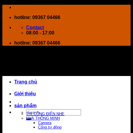
Skip
to
hotline: 09367 04466
content
Contact
08:00 - 17:00
hotline: 09367 04466
Trang chủ
Giới thiệu
sản phẩm
Search
THI CÔNG ĐIỆN NHẸ
for:
NHÀ THÔNG MINH
Camera
Cổng tự động