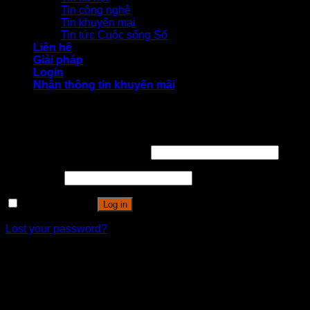
Tin công nghệ
Tin khuyến mại
Tin tức Cuộc sống Số
Liên hệ
Giải pháp
Login
Nhận thông tin khuyến mãi
Login
Username or email address
*
Password
*
Remember me
Log in
Lost your password?