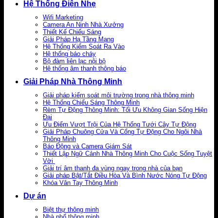
Hệ Thống Điện Nhẹ
Wifi Marketing
Camera An Ninh Nhà Xưởng
Thiết Kế Chiếu Sáng
Giải Pháp Hạ Tầng Mạng
Hệ Thống Kiểm Soát Ra Vào
Hệ thống báo cháy
Bộ đàm liên lạc nội bộ
Hệ thống âm thanh thông báo
Giải Pháp Nhà Thông Minh
Giải pháp kiểm soát môi trường trong nhà thông minh
Hệ Thống Chiếu Sáng Thông Minh
Rèm Tự Động Thông Minh: Tối Ưu Không Gian Sống Hiện
Đại
Ưu Điểm Vượt Trội Của Hệ Thống Tưới Cây Tự Động
Giải Pháp Chuông Cửa Và Cổng Tự Động Cho Ngôi Nhà
Thông Minh
Báo Động và Camera Giám Sát
Thiết Lập Ngữ Cảnh Nhà Thông Minh Cho Cuộc Sống Tuyệt
Vời
Giải trí âm thanh đa vùng ngay trong nhà của bạn
Giải pháp Bật/Tắt Điều Hòa Và Bình Nước Nóng Tự Động
Khóa Vân Tay Thông Minh
Dự án
Biệt thự thông minh
Nhà phố thông minh