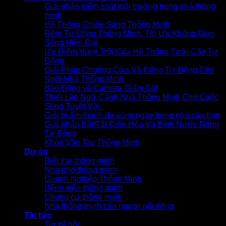
Giải pháp kiểm soát môi trường trong nhà thông
minh
Hệ Thống Chiếu Sáng Thông Minh
Rèm Tự Động Thông Minh: Tối Ưu Không Gian
Sống Hiện Đại
Ưu Điểm Vượt Trội Của Hệ Thống Tưới Cây Tự
Động
Giải Pháp Chuông Cửa Và Cổng Tự Động Cho
Ngôi Nhà Thông Minh
Báo Động và Camera Giám Sát
Thiết Lập Ngữ Cảnh Nhà Thông Minh Cho Cuộc
Sống Tuyệt Vời
Giải trí âm thanh đa vùng ngay trong nhà của bạn
Giải pháp Bật/Tắt Điều Hòa Và Bình Nước Nóng
Tự Động
Khóa Vân Tay Thông Minh
Dự án
Biệt thự thông minh
Nhà phố thông minh
Doanh Nghiệp Thông Minh
Bệnh viện thông minh
Chung cư thông minh
Nhà thông minh của người nổi tiếng
Tin tức
Tin xã hội