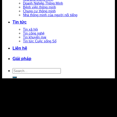
Doanh Nghiệp Thông Minh
Bệnh viện thông minh
Chung cư thông minh
Nhà thông minh của người nổi tiếng
Tin tức
Tin xã hội
Tin công nghệ
Tin khuyến mại
Tin tức Cuộc sống Số
Liên hệ
Giải pháp
Search
for: