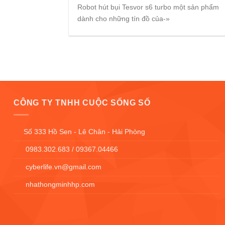
Robot hút bụi Tesvor s6 turbo một sản phẩm
dành cho những tín đồ của-»
CÔNG TY TNHH CUỘC SỐNG SỐ
Số 333 Hồ Sen - Lê Chân - Hải Phòng
0983.302.683 / 09367.04466
cyberlife.vn@gmail.com
nhathongminhhp.com