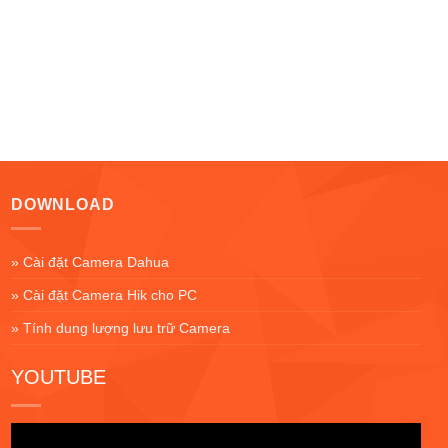
DOWNLOAD
» Cài đặt Camera Dahua
» Cài đặt Camera Hik cho PC
» Tính dung lượng lưu trữ Camera
YOUTUBE