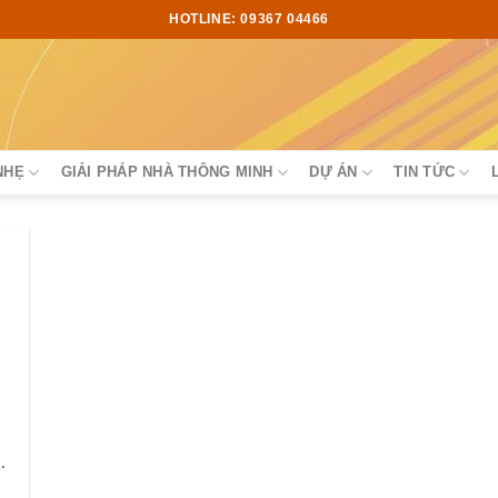
HOTLINE: 09367 04466
NHẸ
GIẢI PHÁP NHÀ THÔNG MINH
DỰ ÁN
TIN TỨC
tại nhà đơn giản