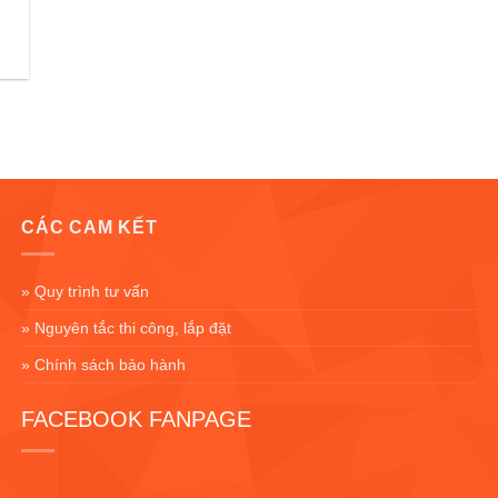
CÁC CAM KẾT
» Quy trình tư vấn
» Nguyên tắc thi công, lắp đặt
» Chính sách bảo hành
FACEBOOK FANPAGE