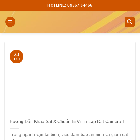
Skip
HOTLINE: 09367 04466
to
content
30
Th9
Hướng Dẫn Khảo Sát & Chuẩn Bị Vị Trí Lắp Đặt Camera Tàu Thuỷ
Trong ngành vận tải biển, việc đảm bảo an ninh và giám sát