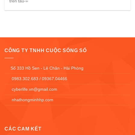
trên tàu-»
CÔNG TY TNHH CUỘC SỐNG SỐ
Số 333 Hồ Sen - Lê Chân - Hải Phòng
0983.302.683 / 09367.04466
cyberlife.vn@gmail.com
nhathongminhhp.com
CÁC CAM KẾT