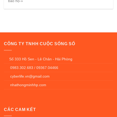
bảo hộ-»
CÔNG TY TNHH CUỘC SỐNG SỐ
Số 333 Hồ Sen - Lê Chân - Hải Phòng
0983.302.683 / 09367.04466
cyberlife.vn@gmail.com
nhathongminhhp.com
CÁC CAM KẾT