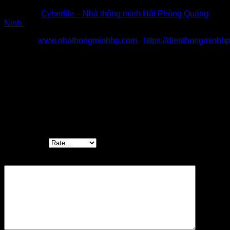
Fanpage:
Cyberlife – Nhà thông minh Hải Phòng Quảng
Ninh
Website:
www.nhathongminhhp.com
,
https://dienthongminhh
Reviews
There are no reviews yet.
Be the first to review “Thanh đấu mạng
Patchpanel 24 cổng cat6 LS – Patch Panel LS
24Port Cat6”
Your rating
*
Your review
*