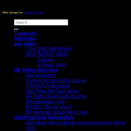
Copyright 2012 - 2026 ©
nhathongminh.com
All Rights
Reserved.
Web design by:
Khanhnq.com
Search
for:
Trang chủ
Giới thiệu
sản phẩm
THI CÔNG ĐIỆN NHẸ
NHÀ THÔNG MINH
Camera
Cổng tự động
Hệ Thống Điện Nhẹ
Wifi Marketing
Camera An Ninh Nhà Xưởng
Thiết Kế Chiếu Sáng
Giải Pháp Hạ Tầng Mạng
Hệ Thống Kiểm Soát Ra Vào
Hệ thống báo cháy
Bộ đàm liên lạc nội bộ
Hệ thống âm thanh thông báo
Giải Pháp Nhà Thông Minh
Giải pháp kiểm soát môi trường trong nhà thông
minh