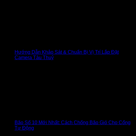
Hướng Dẫn Khảo Sát & Chuẩn Bị Vị Trí Lắp Đặt
Camera Tàu Thuỷ
Bão Số 10 Mới Nhất: Cách Chống Bão Gió Cho Cổng
Tự Động