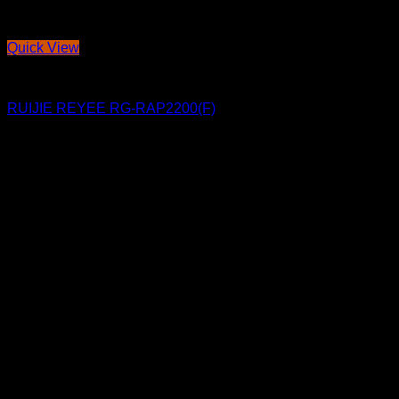
Quick View
THI CÔNG ĐIỆN NHẸ
RUIJIE REYEE RG-RAP2200(F)