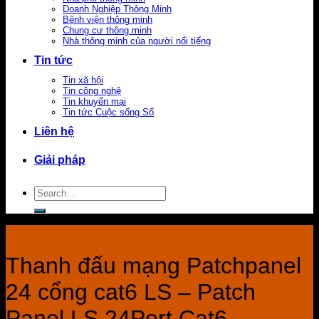
Doanh Nghiệp Thông Minh
Bệnh viện thông minh
Chung cư thông minh
Nhà thông minh của người nổi tiếng
Tin tức
Tin xã hội
Tin công nghệ
Tin khuyến mại
Tin tức Cuộc sống Số
Liên hệ
Giải pháp
Search
for:
Thanh đấu mạng Patchpanel
24 cổng cat6 LS – Patch
Panel LS 24Port Cat6