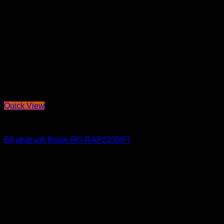
Quick View
THI CÔNG ĐIỆN NHẸ
Bộ phát wifi Ruijie RG-RAP2200(F)
2,450,000
₫