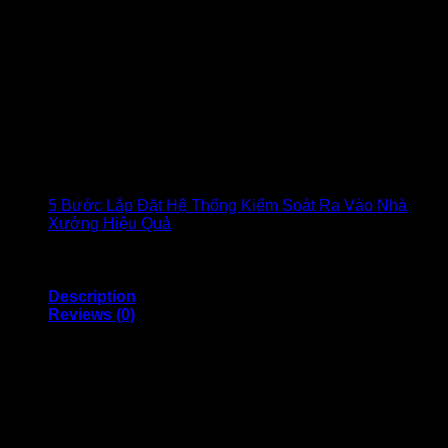
5 Bước Lắp Đặt Hệ Thống Kiểm Soát Ra Vào Nhà
Xưởng Hiệu Quả
{"speed":"500","height":"400","pause":"2000"}
Description
Reviews (0)
Thanh đấu nối mạng 24P Cat6 LS –
Patch Panel LS 24Port Cat6
Patch panel LS 24 port CAT6
–
LS-PP-UC6-24P-WM
là
một phần không thể thiếu của một hệ thống mạng. Nó giúp