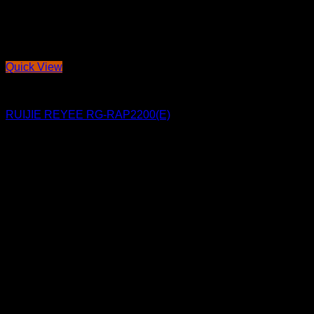
Quick View
THI CÔNG ĐIỆN NHẸ
RUIJIE REYEE RG-RAP2200(E)