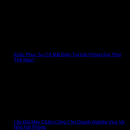
Khắc Phục Sự Cố Mất Điện Tại Hải Phòng Kịp Thời
Thế Nào?
Lắp Đặt Máy Chấm Công Cho Doanh Nghiệp Vừa Và
Nhỏ Hải Phòng