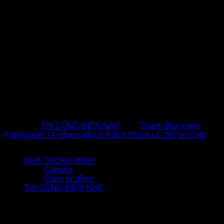
Thông số kỹ thuật
Nhà phân phối
Hợp Nhất
Hãng sản xuất
LS
Tên sản phẩm
Patch panel cat6
Số cổng cắm
24 port (24 cổng cắm)
Số lượng modules
4
Màu sắc
Màu đen
Mã màu
T568A | T568B
Chất liệu
Thép
Số lượng đóng gói
1 sản phẩm
Category:
THI CÔNG ĐIỆN NHẸ
Tag:
Thanh đấu mạng
Patchpanel 24 cổng cat6 LS Patch Panel LS 24Port Cat6
Danh mục sản phẩm
NHÀ THÔNG MINH
Camera
Cổng tự động
THI CÔNG ĐIỆN NHẸ
Có thể bạn cũng quan tâm