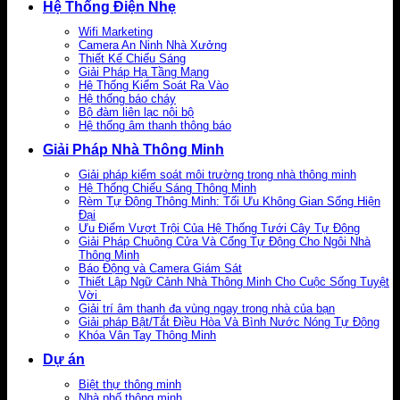
Hệ Thống Điện Nhẹ
Wifi Marketing
Camera An Ninh Nhà Xưởng
Thiết Kế Chiếu Sáng
Giải Pháp Hạ Tầng Mạng
Hệ Thống Kiểm Soát Ra Vào
Hệ thống báo cháy
Bộ đàm liên lạc nội bộ
Hệ thống âm thanh thông báo
Giải Pháp Nhà Thông Minh
Giải pháp kiểm soát môi trường trong nhà thông minh
Hệ Thống Chiếu Sáng Thông Minh
Rèm Tự Động Thông Minh: Tối Ưu Không Gian Sống Hiện
Đại
Ưu Điểm Vượt Trội Của Hệ Thống Tưới Cây Tự Động
Giải Pháp Chuông Cửa Và Cổng Tự Động Cho Ngôi Nhà
Thông Minh
Báo Động và Camera Giám Sát
Thiết Lập Ngữ Cảnh Nhà Thông Minh Cho Cuộc Sống Tuyệt
Vời
Giải trí âm thanh đa vùng ngay trong nhà của bạn
Giải pháp Bật/Tắt Điều Hòa Và Bình Nước Nóng Tự Động
Khóa Vân Tay Thông Minh
Dự án
Biệt thự thông minh
Nhà phố thông minh