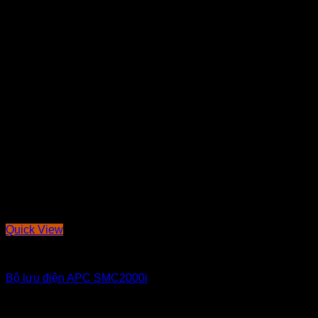
Quick View
THI CÔNG ĐIỆN NHẸ
Bộ lưu điện APC SMC2000i