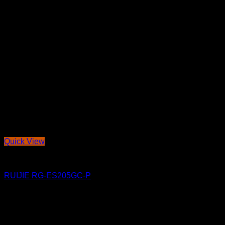
Quick View
THI CÔNG ĐIỆN NHẸ
RUIJIE RG-ES205GC-P