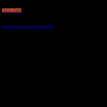
Quick View
THI CÔNG ĐIỆN NHẸ
Motor âm sàn Roger BR21/351
49,900,000
₫