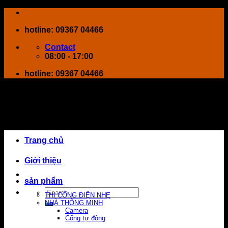
Skip
to
hotline: 09367 04466
content
Contact
08:00 - 17:00
hotline: 09367 04466
Trang chủ
Giới thiệu
sản phẩm
Search
THI CÔNG ĐIỆN NHẸ
for:
NHÀ THÔNG MINH
Camera
Cổng tự động