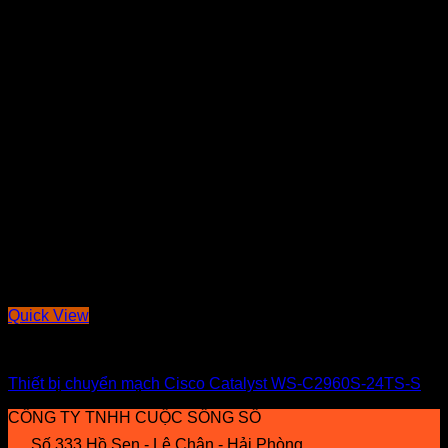
Quick View
THI CÔNG ĐIỆN NHẸ
Thiết bị chuyển mạch Cisco Catalyst WS-C2960S-24TS-S
CÔNG TY TNHH CUỘC SỐNG SỐ
Số 333 Hồ Sen - Lê Chân - Hải Phòng