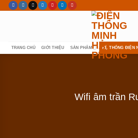
Skip
to
content
TRANG CHỦ
GIỚI THIỆU
SẢN PHẨM
HỆ THỐNG ĐIỆN 
Wifi âm trần R