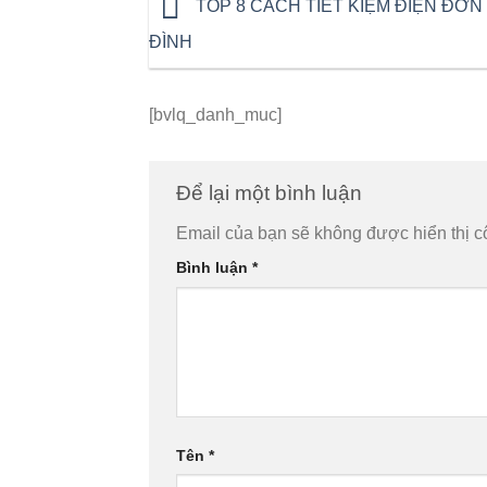
TOP 8 CÁCH TIẾT KIỆM ĐIỆN ĐƠN 
ĐÌNH
[bvlq_danh_muc]
Để lại một bình luận
Email của bạn sẽ không được hiển thị c
Bình luận
*
Tên
*