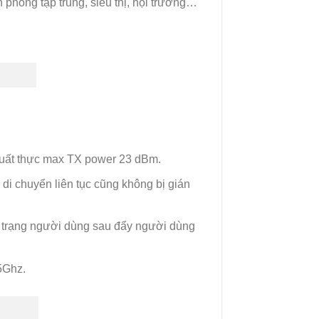
 phòng tập trung, siêu thị, hội trường…
 suất thực max TX power 23 dBm.
di chuyển liên tục cũng không bị gián
ình trạng người dùng sau đẩy người dùng
 5Ghz.