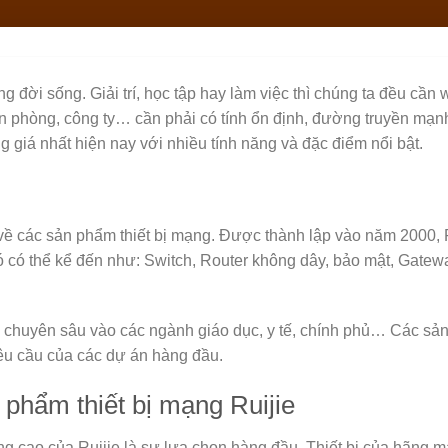
ng đời sống. Giải trí, học tập hay làm việc thì chúng ta đều cần w
ăn phòng, công ty… cần phải có tính ổn định, đường truyền mạnh v
ng giá nhất hiện nay với nhiều tính năng và đặc điểm nổi bật.
về các sản phẩm thiết bị mạng. Được thành lập vào năm 2000, R
ó có thể kể đến như: Switch, Router không dây, bảo mật, Gatew
 chuyên sâu vào các ngành giáo dục, y tế, chính phủ… Các sản 
êu cầu của các dự án hàng đầu.
phẩm thiết bị mạng Ruijie
ng cao của Ruijie là sự lựa chọn hàng đầu. Thiết bị của hãng 