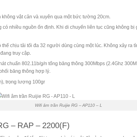
m không vật cản và xuyên qua một bức tường 20cm.
 nhiều nguồn ổn định. Khi di chuyển liên tục cũng không bị gi
ó thể chịu tải tối đa 32 người dùng cùng một lúc. Không xảy ra
 đang truy cập.
phát chuẩn 802.11b/g/n tổng băng thông 300Mbps (2.4Ghz 300Mbp
 phối băng thông hợp lý.
), trọng lượng 100gr
Wifi âm trần Ruijie RG – AP110 – L
e RG – RAP – 2200(F)