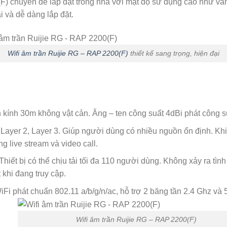
F) chuyên để lắp đặt trong nhà với mật độ sử dụng cao như văn
i và dễ dàng lắp đặt.
Wifi âm trần Ruijie RG – RAP 2200(F)
thiết kế sang trọng, hiện đại
 kính 30m không vật cản. Ăng – ten công suất 4dBi phát công
ayer 2, Layer 3. Giúp người dùng có nhiều nguồn ổn định. Khi 
g live stream và video call.
Thiết bị có thể chịu tải tối đa 110 người dùng. Không xảy ra t
 khi đang truy cập.
WiFi phát chuẩn 802.11 a/b/g/n/ac, hỗ trợ 2 băng tần 2.4 Ghz và
Wifi âm trần Ruijie RG – RAP 2200(F)